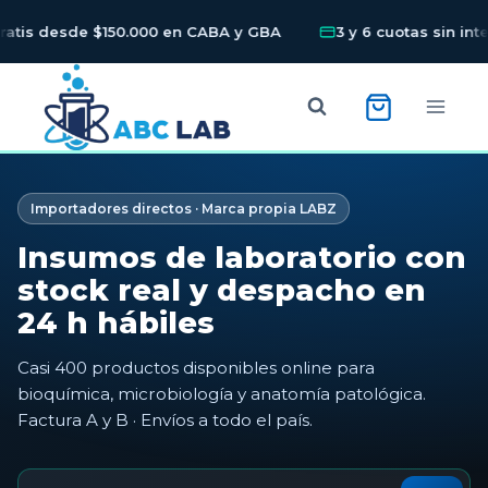
s desde $150.000 en CABA y GBA
3 y 6 cuotas sin interés
Skip
to
content
Importadores directos · Marca propia LABZ
Insumos de laboratorio con
stock real y despacho en
24 h hábiles
Casi 400 productos disponibles online para
bioquímica, microbiología y anatomía patológica.
Factura A y B · Envíos a todo el país.