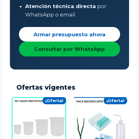
i
s
Atención técnica directa
por
t
a
WhatsApp o email.
a
s
$
v
3
Armar presupuesto ahora
a
2
r
.
Consultar por WhatsApp
i
5
a
9
n
0
t
e
Ofertas vigentes
s
¡Oferta!
¡Oferta!
.
L
a
s
o