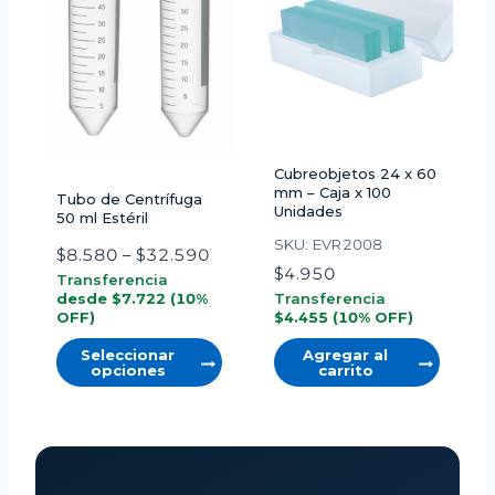
Cubreobjetos 24 x 60
mm – Caja x 100
Tubo de Centrífuga
Unidades
50 ml Estéril
SKU: EVR2008
R
$
8.580
–
$
32.590
$
4.950
a
Transferencia
desde
$
7.722
(10%
Transferencia
n
OFF)
$
4.455
(10% OFF)
g
Seleccionar
Agregar al
o
opciones
carrito
d
E
e
s
p
t
r
e
e