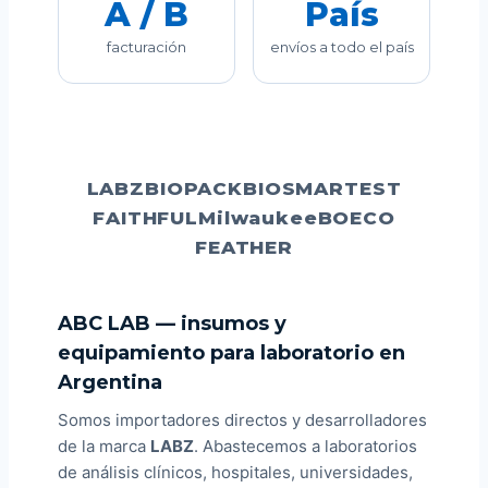
A / B
País
l
a
e
a
e
p
facturación
envíos a todo el país
l
s
l
s
r
e
:
e
:
o
r
$
r
$
a
3
a
9
d
:
1
:
7
u
$
.
$
.
LABZ
BIOPACK
BIOSMARTEST
c
3
3
1
4
FAITHFUL
Milwaukee
BOECO
t
4
1
0
9
FEATHER
o
.
0
8
0
7
.
.
.
9
3
ABC LAB — insumos y
0
2
equipamiento para laboratorio en
.
0
Argentina
.
Somos importadores directos y desarrolladores
de la marca
LABZ
. Abastecemos a laboratorios
de análisis clínicos, hospitales, universidades,