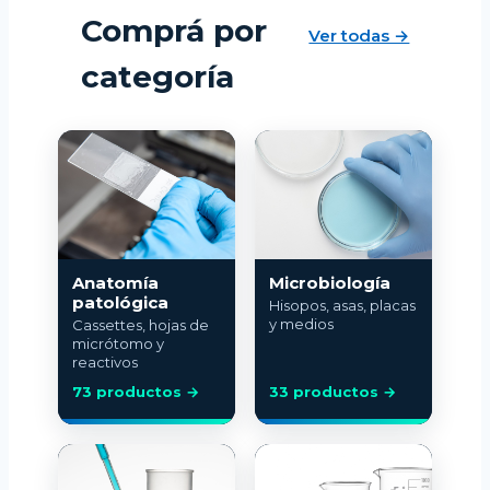
Comprá por
Ver todas →
categoría
Anatomía
Microbiología
patológica
Hisopos, asas, placas
y medios
Cassettes, hojas de
micrótomo y
reactivos
73 productos →
33 productos →