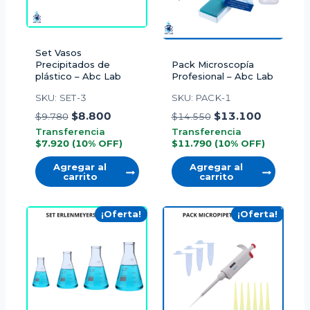
p
c
i
Set Vasos
Precipitados de
Pack Microscopía
o
plástico – Abc Lab
Profesional – Abc Lab
n
SKU: SET-3
SKU: PACK-1
e
E
E
E
E
$
8.800
$
13.100
$
9.780
$
14.550
s
l
l
l
l
Transferencia
Transferencia
s
$
7.920
(10% OFF)
$
11.790
(10% OFF)
p
p
p
p
e
r
r
r
r
Agregar al
Agregar al
carrito
carrito
p
e
e
e
e
u
c
c
c
c
i
i
i
i
¡Oferta!
¡Oferta!
e
o
o
o
o
d
o
a
o
a
e
r
c
r
c
n
i
t
i
t
e
g
u
g
u