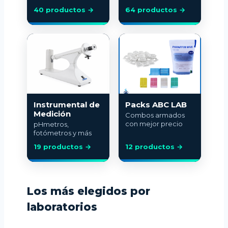
40 productos →
64 productos →
Instrumental de
Packs ABC LAB
Medición
Combos armados
con mejor precio
pHmetros,
fotómetros y más
19 productos →
12 productos →
Los más elegidos por
laboratorios