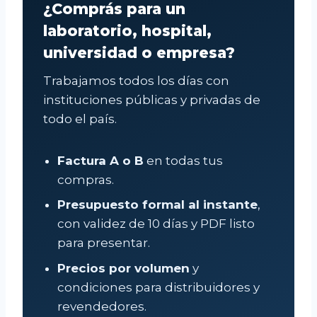
¿Comprás para un
p
c
laboratorio, hospital,
i
r
o
universidad o empresa?
o
s
d
Trabajamos todos los días con
:
u
instituciones públicas y privadas de
d
c
e
todo el país.
t
s
o
d
Factura A o B
en todas tus
t
e
compras.
$
i
8
Presupuesto formal al instante
,
e
.
con validez de 10 días y PDF listo
n
5
para presentar.
e
8
v
Precios por volumen
y
0
a
condiciones para distribuidores y
h
r
a
revendedores.