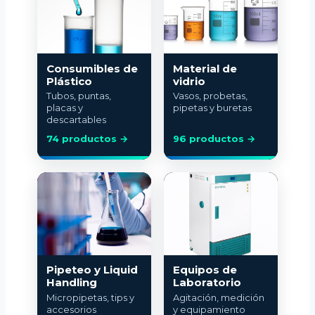
Consumibles de
Material de
Plástico
vidrio
Tubos, puntas,
Vasos, probetas,
placas y
pipetas y buretas
descartables
74 productos →
96 productos →
Pipeteo y Liquid
Equipos de
Handling
Laboratorio
Micropipetas, tips y
Agitación, medición
accesorios
y equipamiento