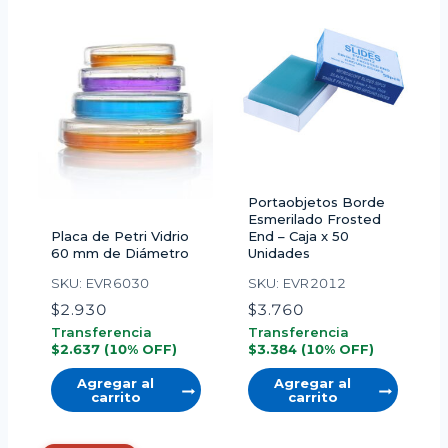
Portaobjetos Borde
Esmerilado Frosted
Placa de Petri Vidrio
End – Caja x 50
60 mm de Diámetro
Unidades
SKU: EVR6030
SKU: EVR2012
$
2.930
$
3.760
Transferencia
Transferencia
$
2.637
(10% OFF)
$
3.384
(10% OFF)
Agregar al
Agregar al
carrito
carrito