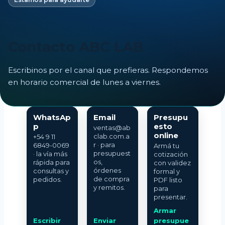
Contacto ABC LAB
Escribinos por el canal que prefieras. Respondemos
en horario comercial de lunes a viernes.
WhatsAp
Email
Presupu
p
esto
ventas@ab
online
clab.com.a
+54 9 11
r · para
6849-0069
Armá tu
presupuest
· la vía más
cotización
os,
rápida para
con validez
órdenes
consultas y
formal y
de compra
pedidos.
PDF listo
y remitos.
para
presentar.
Armar
Escribir
Enviar
presupue