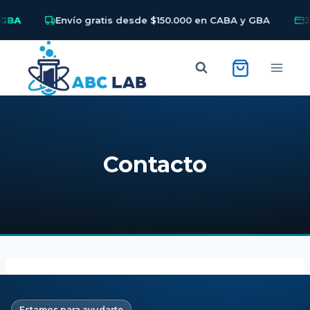
BA
Envío gratis desde $150.000 en CABA y GBA
3 y
Skip
to
content
Contacto
Estamos para ayudarte