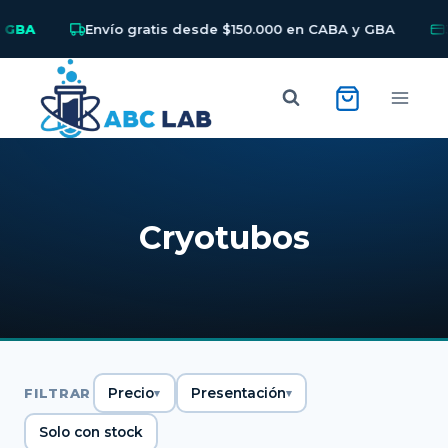
 GBA
Envío gratis desde $150.000 en CABA y GBA
3
Skip
to
content
Cryotubos
FILTRAR
Precio
Presentación
Solo con stock