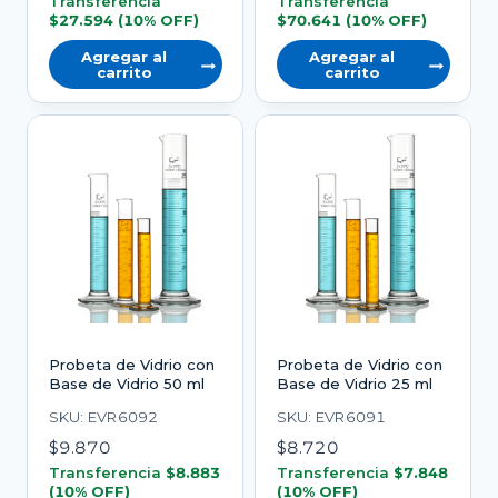
precio
precio
Transferencia
Transferencia
$
27.594
(10% OFF)
$
70.641
(10% OFF)
original
actual
era:
es:
Agregar al
Agregar al
carrito
carrito
$87.210.
$78.490.
Probeta de Vidrio con
Probeta de Vidrio con
Base de Vidrio 50 ml
Base de Vidrio 25 ml
SKU: EVR6092
SKU: EVR6091
$
9.870
$
8.720
Transferencia
$
8.883
Transferencia
$
7.848
(10% OFF)
(10% OFF)