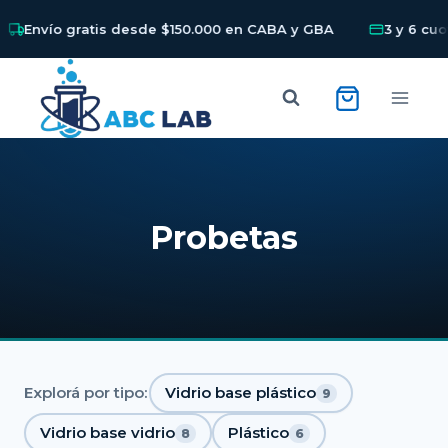
Envío gratis desde $150.000 en CABA y GBA
3 y 6 cuotas 
Skip
to
content
Probetas
Explorá por tipo:
Vidrio base plástico
9
Vidrio base vidrio
Plástico
8
6