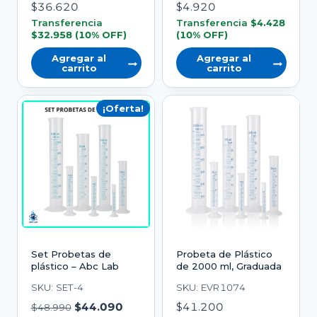
$
36.620
$
4.920
Transferencia
Transferencia
$
4.428
$
32.958
(10% OFF)
(10% OFF)
Agregar al
Agregar al
carrito
carrito
¡Oferta!
Set Probetas de
Probeta de Plástico
plástico – Abc Lab
de 2000 ml, Graduada
SKU: SET-4
SKU: EVR1074
El
El
$
44.090
$
41.200
$
48.990