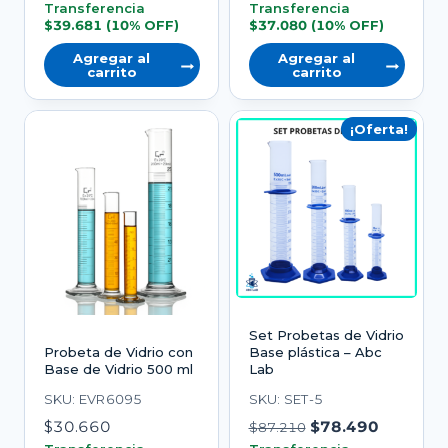
precio
precio
Transferencia
Transferencia
$
39.681
(10% OFF)
$
37.080
(10% OFF)
original
actual
era:
es:
Agregar al
Agregar al
carrito
carrito
$48.990.
$44.090.
¡Oferta!
Set Probetas de Vidrio
Probeta de Vidrio con
Base plástica – Abc
Base de Vidrio 500 ml
Lab
SKU: EVR6095
SKU: SET-5
El
El
$
30.660
$
78.490
$
87.210