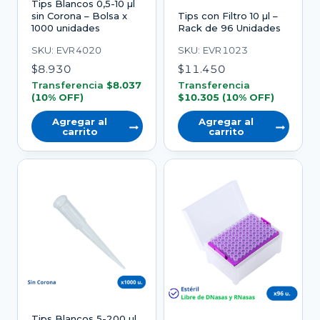
Tips Blancos 0,5-10 µl
sin Corona – Bolsa x
Tips con Filtro 10 µl –
1000 unidades
Rack de 96 Unidades
SKU: EVR4020
SKU: EVR1023
$
8.930
$
11.450
Transferencia
$
8.037
Transferencia
(10% OFF)
$
10.305
(10% OFF)
Agregar al
Agregar al
carrito
carrito
Tips Blancos 5-200 µl