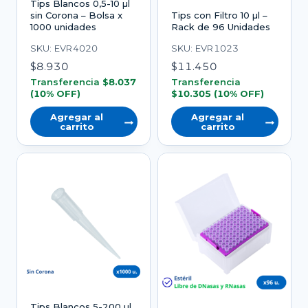
Tips Blancos 0,5-10 µl
sin Corona – Bolsa x
Tips con Filtro 10 µl –
1000 unidades
Rack de 96 Unidades
SKU: EVR4020
SKU: EVR1023
$
8.930
$
11.450
Transferencia
$
8.037
Transferencia
(10% OFF)
$
10.305
(10% OFF)
Agregar al
Agregar al
carrito
carrito
Tips Blancos 5-200 µl