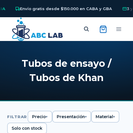
A
Envío gratis desde $150.000 en CABA y GBA
3 y 6
Skip
to
content
Tubos de ensayo /
Tubos de Khan
FILTRAR
Precio
Presentación
Material
Solo con stock