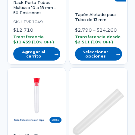
Rack Porta Tubos
Multiuso 10 a 18 mm –
50 Posiciones
Tapón Aletado para
Tubo de 13 mm
SKU: EVR1049
Rango
$
12.710
$
2.790
–
$
24.260
de
Transferencia
Transferencia
desde
$
11.439
(10% OFF)
$
2.511
(10% OFF)
precios:
desde
Agregar al
Seleccionar
carrito
opciones
$2.790
Este
hasta
producto
$24.26
tiene
varias
variantes.
Las
opciones
se
pueden