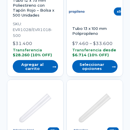
Tubo 12 x 75 mm
elegir
Poliestireno con
en
Tapón Rojo – Bolsa x
500 Unidades
la
SKU:
página
Tubo 13 x 100 mm
EVR1028/EVR1018-
del
Polipropileno
500
producto
Rango
$
31.400
$
7.460
–
$
33.600
de
Transferencia
Transferencia
desde
$
28.260
(10% OFF)
$
6.714
(10% OFF)
precios:
desde
Agregar al
Seleccionar
carrito
opciones
$7.460
Este
hasta
producto
$33.60
tiene
varias
variantes.
Las
opciones