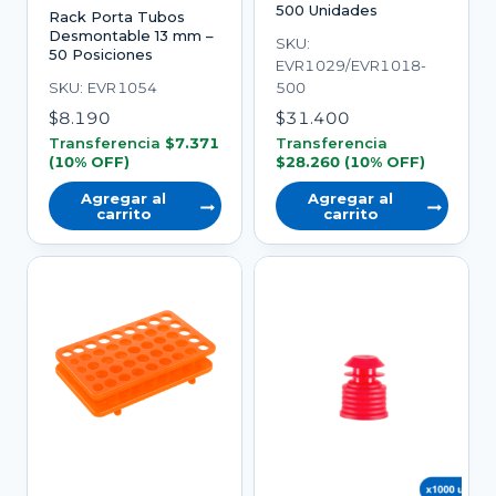
500 Unidades
Rack Porta Tubos
la
Desmontable 13 mm –
SKU:
página
50 Posiciones
EVR1029/EVR1018-
del
SKU: EVR1054
500
producto
$
8.190
$
31.400
Transferencia
$
7.371
Transferencia
(10% OFF)
$
28.260
(10% OFF)
Agregar al
Agregar al
carrito
carrito