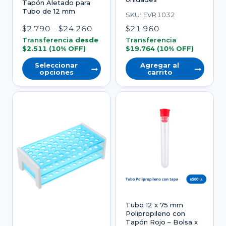
Tapón Aletado para
Tubo de 12 mm
SKU: EVR1032
Rango
$
2.790
–
$
24.260
$
21.960
de
Transferencia
desde
Transferencia
$
2.511
(10% OFF)
$
19.764
(10% OFF)
precios:
desde
Seleccionar
Agregar al
opciones
carrito
$2.790
Este
hasta
producto
$24.260
tiene
varias
variantes.
Las
opciones
se
pueden
Tubo 12 x 75 mm
elegir
Polipropileno con
en
Tapón Rojo – Bolsa x