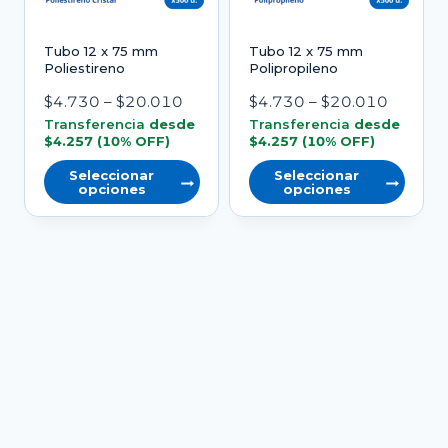
se
pueden
Tubo 12 x 75 mm
Tubo 12 x 75 mm
elegir
Poliestireno
Polipropileno
en
Rango
Rango
$
4.730
–
$
20.010
$
4.730
–
$
20.010
la
de
de
Transferencia
desde
Transferencia
desde
página
$
4.257
(10% OFF)
$
4.257
(10% OFF)
precios:
precios:
del
desde
desde
Seleccionar
Seleccionar
opciones
opciones
producto
$4.730
$4.730
Este
Este
hasta
hasta
producto
producto
$20.010
$20.01
tiene
tiene
varias
varias
variantes.
variantes.
Las
Las
opciones
opciones
se
se
pueden
pueden