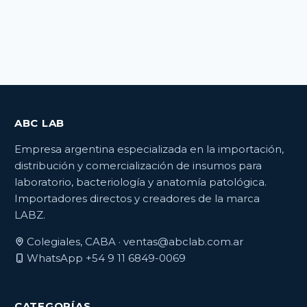
elegir
elegir
en
en
la
la
página
página
del
del
producto
producto
ABC LAB
Empresa argentina especializada en la importación,
distribución y comercialización de insumos para
laboratorio, bacteriología y anatomía patológica.
Importadores directos y creadores de la marca
LABZ.
Colegiales, CABA ·
ventas@abclab.com.ar
WhatsApp +54 9 11 6849-0069
CATEGORÍAS