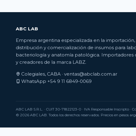
ABC LAB
Empresa argentina especializada en la importación,
distribución y comercialización de insumos para labo
bacteriología y anatomía patológica. Importadores 
y creadores de la marca LABZ.
Colegiales, CABA ·
ventas@abclab.com.ar
WhatsApp +54 9 11 6849-0069
ABC LAB S.R.L.
· CUIT 30-71822123-0 · IVA Responsable Inscripto · 
© 2026 ABC LAB. Todos los derechos reservados. Precios en pesos arge