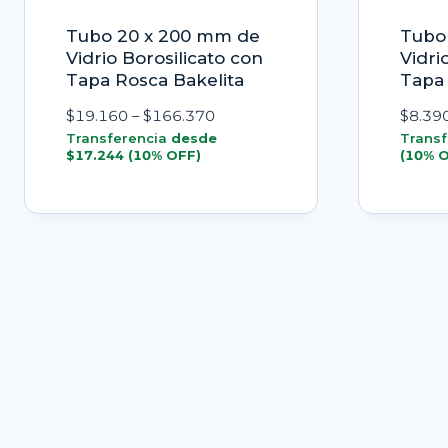
Tubo 20 x 200 mm de
Tubo 
Vidrio Borosilicato con
Vidri
Tapa Rosca Bakelita
Tapa 
Rango
$
19.160
–
$
166.370
$
8.39
de
Transferencia
desde
Transf
$
17.244
(10% OFF)
(10% 
precios:
desde
$19.160
hasta
$166.370