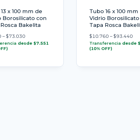
13 x 100 mm de
Tubo 16 x 100 mm
o Borosilicato con
Vidrio Borosilicat
Rosca Bakelita
Tapa Rosca Bakeli
Rango
Ra
0
–
$
73.030
$
10.760
–
$
93.440
de
de
erencia
desde
$
7.551
Transferencia
desde
OFF)
(10% OFF)
precios:
pre
desde
de
$8.390
$1
hasta
has
$73.030
$9