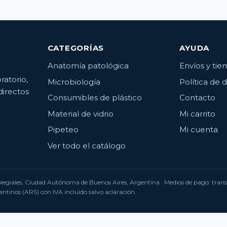
CATEGORÍAS
AYUDA
Anatomía patológica
Envíos y ti
ratorio,
Microbiología
Política de 
directos
Consumibles de plástico
Contacto
Material de vidrio
Mi carrito
Pipeteo
Mi cuenta
Ver todo el catálogo
Colegiales, Ciudad Autónoma de Buenos Aires, Argentina · Medios de pago: tra
ntinos (ARS) con IVA incluido salvo aclaración.