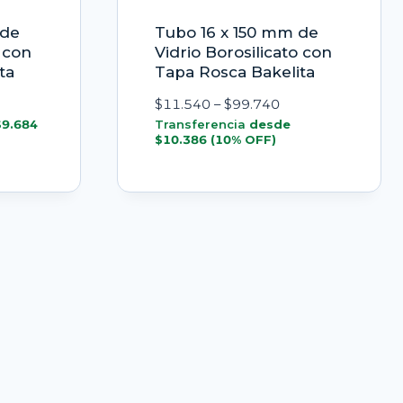
 de
Tubo 16 x 150 mm de
o con
Vidrio Borosilicato con
ta
Tapa Rosca Bakelita
ngo
Rango
$
11.540
–
$
99.740
de
$
9.684
Transferencia
desde
$
10.386
(10% OFF)
cios:
precios:
sde
desde
0.760
$11.540
ta
hasta
3.440
$99.740