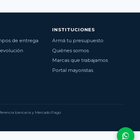
INSTITUCIONES
empos de entrega
Armá tu presupuesto
devolución
Quiénes somos
Marcas que trabajamos
Portal mayoristas
nsferencia bancaria y Mercado Pago
Consu