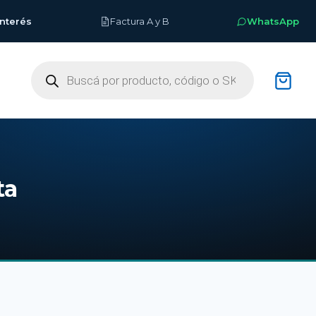
interés
Factura A y B
WhatsApp
Buscar
productos
ta