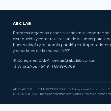
ABC LAB
Empresa argentina especializada en la importación,
distribución y comercialización de insumos para labo
bacteriología y anatomía patológica. Importadores 
y creadores de la marca LABZ.
Colegiales, CABA ·
ventas@abclab.com.ar
WhatsApp +54 9 11 6849-0069
ABC LAB S.R.L.
· CUIT 30-71822123-0 · IVA Responsable Inscripto · 
© 2026 ABC LAB. Todos los derechos reservados. Precios en pesos arge