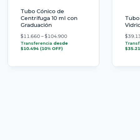
Tubo Cónico de
Centrífuga 10 ml con
Tubo 
Graduación
Vidri
Rango
$
11.660
–
$
104.900
$
39.1
de
Transferencia
desde
Transf
$
10.494
(10% OFF)
$
35.2
precios:
desde
$11.660
hasta
$104.900