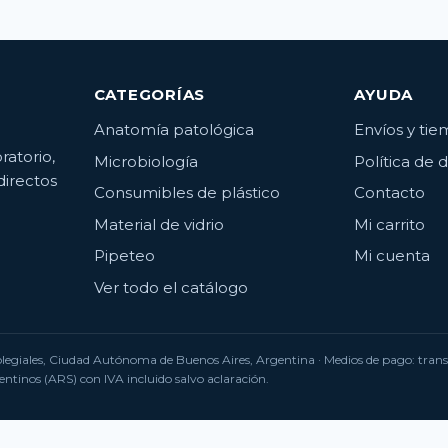
CATEGORÍAS
AYUDA
Anatomía patológica
Envíos y ti
ratorio,
Microbiología
Política de 
directos
Consumibles de plástico
Contacto
Material de vidrio
Mi carrito
Pipeteo
Mi cuenta
Ver todo el catálogo
Colegiales, Ciudad Autónoma de Buenos Aires, Argentina · Medios de pago: tra
ntinos (ARS) con IVA incluido salvo aclaración.