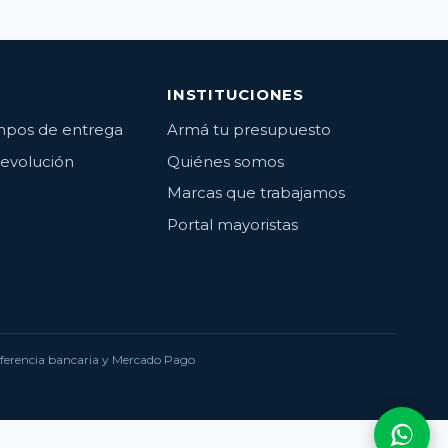
INSTITUCIONES
empos de entrega
Armá tu presupuesto
devolución
Quiénes somos
Marcas que trabajamos
Portal mayoristas
nsferencia bancaria y Mercado Pago
Consu