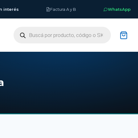
n interés
Factura A y B
WhatsApp
Buscar
productos
a