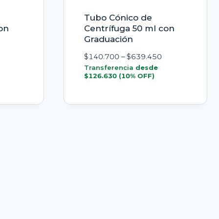
Tubo Cónico de
on
Centrífuga 50 ml con
Graduación
ango
Rango
$
140.700
–
$
639.450
e
de
Transferencia
desde
$
126.630
(10% OFF)
ecios:
precios:
esde
desde
12.390
$140.700
asta
hasta
111.510
$639.450