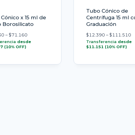
Tubo Cónico de
Cónico x 15 ml de
Centrífuga 15 ml c
o Borosilicato
Graduación
Rango
R
30
–
$
71.160
$
12.390
–
$
111.510
de
d
erencia
desde
Transferencia
desde
17
(10% OFF)
$
11.151
(10% OFF)
precios:
pr
desde
d
$39.130
$
hasta
h
$71.160
$