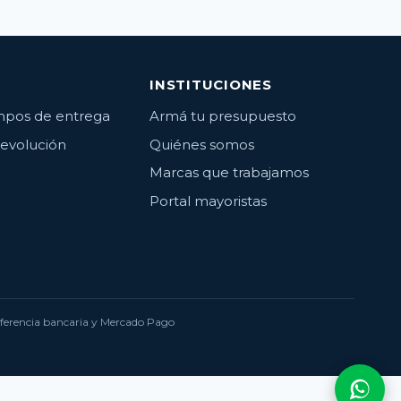
INSTITUCIONES
empos de entrega
Armá tu presupuesto
devolución
Quiénes somos
Marcas que trabajamos
Portal mayoristas
nsferencia bancaria y Mercado Pago
Consu