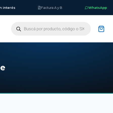
n interés
Factura A y B
WhatsApp
Buscar
productos
je