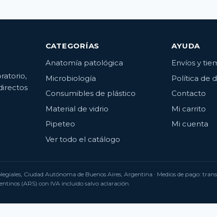
CATEGORÍAS
AYUDA
Anatomía patológica
Envíos y ti
ratorio,
Microbiología
Política de 
directos
Consumibles de plástico
Contacto
Material de vidrio
Mi carrito
Pipeteo
Mi cuenta
Ver todo el catálogo
Colegiales, Ciudad Autónoma de Buenos Aires, Argentina · Medios de pago: tra
ntinos (ARS) con IVA incluido salvo aclaración.