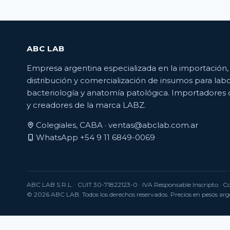
ABC LAB
Empresa argentina especializada en la importación,
distribución y comercialización de insumos para labo
bacteriología y anatomía patológica. Importadores 
y creadores de la marca LABZ.
Colegiales, CABA ·
ventas@abclab.com.ar
WhatsApp +54 9 11 6849-0069
ABC LAB S.R.L.
· CUIT 30-71822123-0 · IVA Responsable Inscripto · 
© 2026 ABC LAB. Todos los derechos reservados. Precios en pesos arge