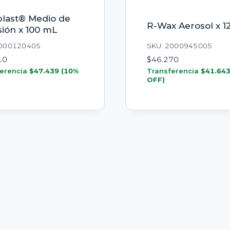
plast® Medio de
R-Wax Aerosol x 1
sión x 100 mL
2000120405
SKU: 2000945005
10
$
46.270
erencia
$
47.439
(10%
Transferencia
$
41.64
OFF)